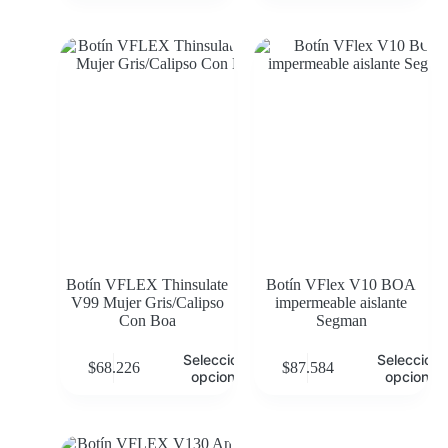
Botín VFLEX Thinsulate
Botín VFlex V10 BOA
V99 Mujer Gris/Calipso
impermeable aislante
Con Boa
Segman
Seleccionar
Selecciona
$
68.226
$
87.584
opciones
opciones