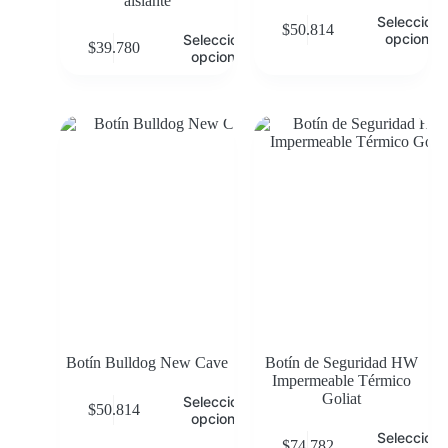
aislante
Selecciona
$
50.814
opciones
Seleccionar
$
39.780
opciones
Botín Bulldog New Cave
Botín de Seguridad HW
Impermeable Térmico
Goliat
Seleccionar
$
50.814
opciones
Selecciona
$
74.782