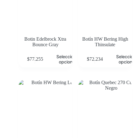
Botin Edelbrock Xtra
Botín HW Bering High
Bounce Gray
Thinsulate
Seleccionar
Selecciona
$
77.255
$
72.234
opciones
opciones