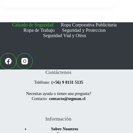
Las
Las
opciones
opciones
se
se
pueden
pueden
elegir
elegir
Calzado de Seguridad
Ropa Corporativa Publicitaria
en
en
Ropa de Trabajo
Seguridad y Proteccion
la
la
Seguridad Vial y Otros
página
página
de
de
producto
producto
Contáctenos
Teléfono:
(+56) 9 8131 5135
Necesitas ayuda o tienes una pregunta?
Contacto:
contacto@segman.cl
Información
Sobre Nosotros