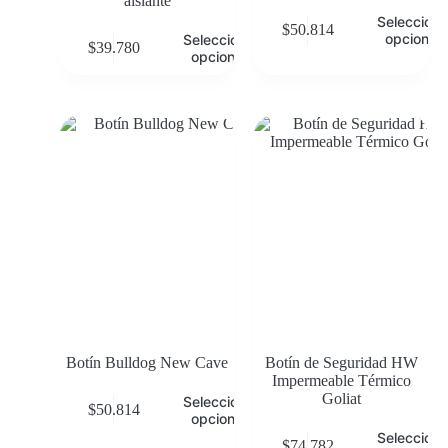
aislante
Selecciona
$
50.814
opciones
Seleccionar
$
39.780
opciones
Botín Bulldog New Cave
Botín de Seguridad HW
Impermeable Térmico
Goliat
Seleccionar
$
50.814
opciones
Selecciona
$
74.782