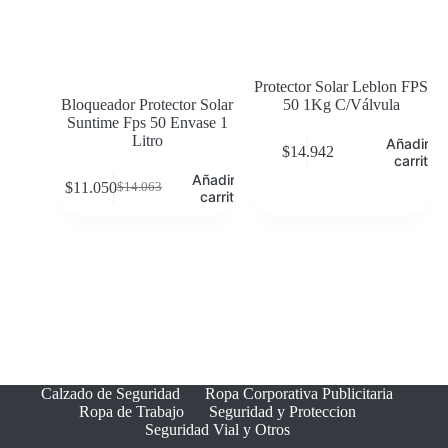
Protector Solar Leblon FPS
Bloqueador Protector Solar
50 1Kg C/Válvula
Suntime Fps 50 Envase 1
Litro
Añadir al
$
14.942
carrito
Añadir al
$
11.050
$
14.063
carrito
Calzado de Seguridad
Ropa Corporativa Publicitaria
Ropa de Trabajo
Seguridad y Proteccion
Seguridad Vial y Otros