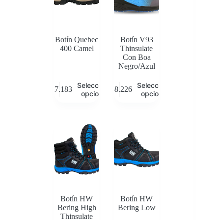
Botín Quebec
Botín V93
400 Camel
Thinsulate
Con Boa
Negro/Azul
Este
Este
Seleccionar
Seleccionar
$
27.183
$
68.226
producto
producto
opciones
opciones
tiene
tiene
múltiples
múltiples
variantes.
variantes.
Las
Las
opciones
opciones
se
se
pueden
pueden
elegir
elegir
en
en
la
la
página
página
de
de
Botín HW
Botín HW
producto
producto
Bering High
Bering Low
Thinsulate