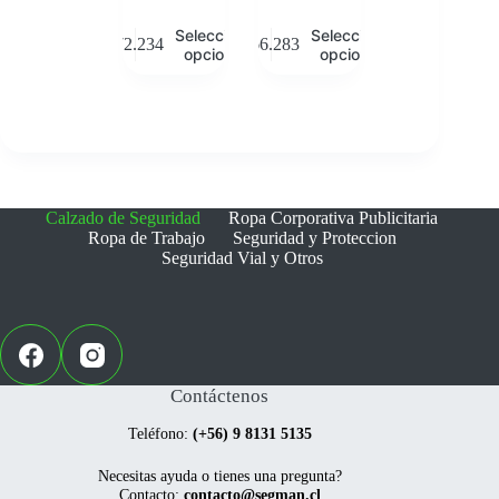
Este
Este
Seleccionar
Seleccionar
$
72.234
$
66.283
producto
producto
opciones
opciones
tiene
tiene
múltiples
múltiples
variantes.
variantes.
Las
Las
opciones
opciones
se
se
pueden
pueden
elegir
elegir
Calzado de Seguridad
Ropa Corporativa Publicitaria
en
en
Ropa de Trabajo
Seguridad y Proteccion
la
la
Seguridad Vial y Otros
página
página
de
de
producto
producto
Contáctenos
Teléfono:
(+56) 9 8131 5135
Necesitas ayuda o tienes una pregunta?
Contacto:
contacto@segman.cl