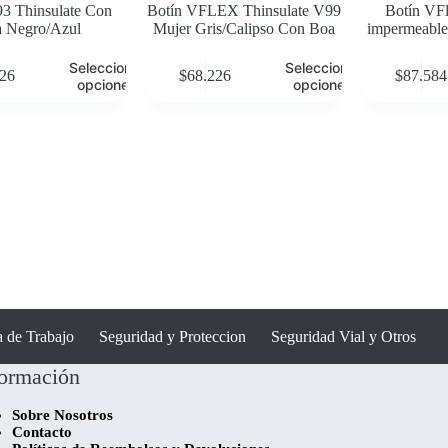
3 Thinsulate Con
Botín VFLEX Thinsulate V99
Botín V
 Negro/Azul
Mujer Gris/Calipso Con Boa
impermeable
Seleccionar
Seleccionar
226
$
68.226
$
87.584
opciones
opciones
 de Trabajo
Seguridad y Proteccion
Seguridad Vial y Otros
formación
Sobre Nosotros
Contacto