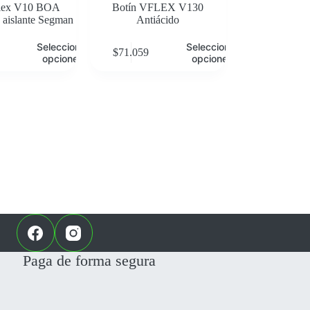
Flex V10 BOA
Botín VFLEX V130
 aislante Segman
Antiácido
Seleccionar
Seleccionar
$
71.059
opciones
opciones
Paga de forma segura