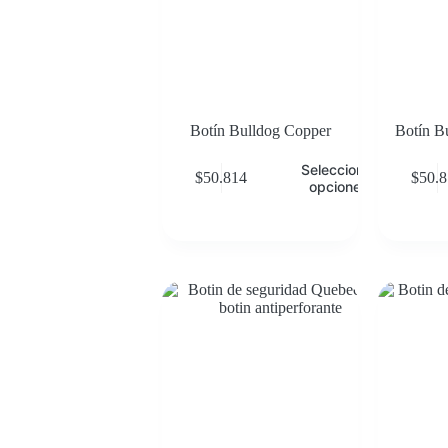
Botín Bulldog Copper
Botín B
Seleccionar
$
50.814
$
50.
opciones