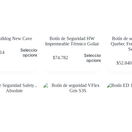
ulldog New Cave
Botín de Seguridad HW
Botín de s
Impermeable Térmico Goliat
Quebec Fem
S
Seleccionar
814
opciones
Seleccionar
$
74.782
opciones
$
52.840