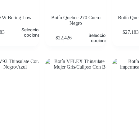
 HW Bering Low
Botín Quebec 270 Cuero
Botín Que
Negro
Seleccionar
283
$
27.183
opciones
Seleccionar
$
22.426
opciones