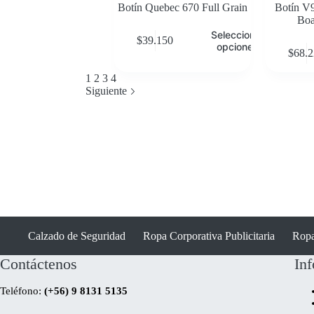
Botín Quebec 670 Full Grain
Botín V9
Boa
Seleccionar
$
39.150
opciones
$
68.
1
2
3
4
Siguiente
Calzado de Seguridad
Ropa Corporativa Publicitaria
Ropa
Contáctenos
In
Teléfono:
(+56) 9 8131 5135