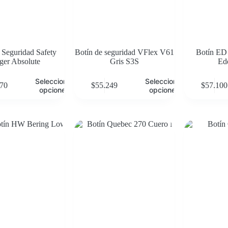
 Seguridad Safety
Botín de seguridad VFlex V61
Botín ED
ger Absolute
Gris S3S
Ed
Seleccionar
Seleccionar
970
$
55.249
$
57.100
opciones
opciones