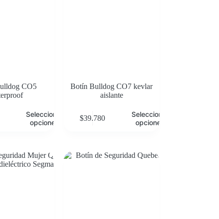
Bulldog CO5
Botín Bulldog CO7 kevlar
erproof
aislante
Seleccionar
Seleccionar
$
39.780
opciones
opciones