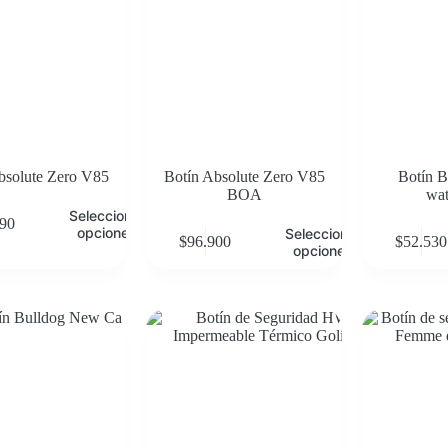
bsolute Zero V85
Botín Absolute Zero V85
Botín 
BOA
wat
Seleccionar
690
opciones
Seleccionar
$
96.900
$
52.530
opciones