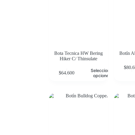
Bota Tecnica HW Bering
Botín A
Hiker C/ Thinsulate
$
80.
Seleccionar
$
64.600
opciones