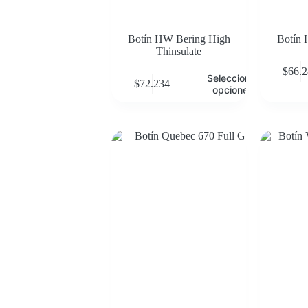
Botín HW Bering High
Botín
Thinsulate
$
66.
Seleccionar
$
72.234
opciones