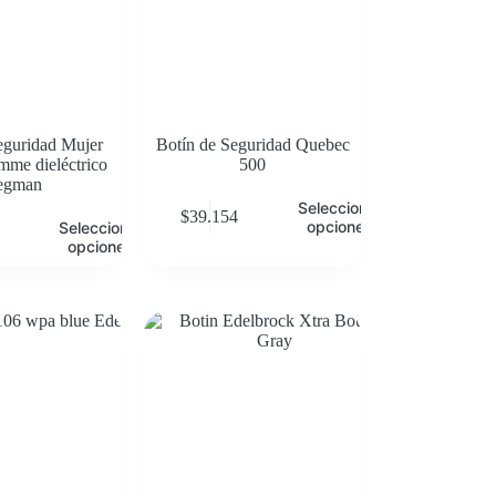
eguridad Mujer
Botín de Seguridad Quebec
me dieléctrico
500
egman
Seleccionar
$
39.154
opciones
Seleccionar
opciones