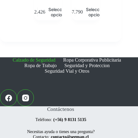
Este
Este
Seleccionar
Seleccionar
$
22.426
$
57.790
producto
producto
opciones
opciones
tiene
tiene
múltiples
múltiples
variantes.
variantes.
Las
Las
opciones
opciones
se
se
pueden
pueden
elegir
elegir
Calzado de Seguridad
Ropa Corporativa Publicitaria
en
en
Ropa de Trabajo
Seguridad y Proteccion
la
la
Seguridad Vial y Otros
página
página
de
de
producto
producto
Contáctenos
Teléfono:
(+56) 9 8131 5135
Necesitas ayuda o tienes una pregunta?
Contacto:
contacto@segman.cl