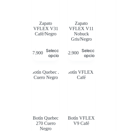
Zapato
Zapato
VFLEX V31
VFLEX V11
Café/Negro
Nobuck
Gris/Negro
Este
Este
Seleccionar
Seleccionar
$
57.900
$
62.900
producto
producto
opciones
opciones
tiene
tiene
múltiples
múltiples
variantes.
variantes.
Las
Las
opciones
opciones
se
se
pueden
pueden
elegir
elegir
en
en
la
la
página
página
de
de
Botín Quebec
Botín VFLEX
producto
producto
270 Cuero
V9 Café
Negro