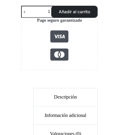
Botín
Añadir al carrito
VFlex
V10
Pago seguro garantizado
BOA
impermeable
aislante
Segman
cantidad
Descripción
Información adicional
Valoraciones (0)