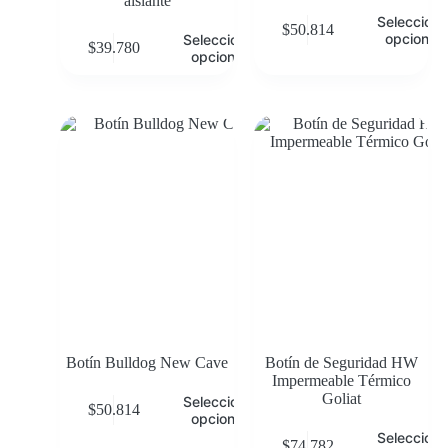
aislante
Selecciona
$
50.814
opciones
Seleccionar
$
39.780
opciones
Botín Bulldog New Cave
Botín de Seguridad HW
Impermeable Térmico
Goliat
Seleccionar
$
50.814
opciones
Selecciona
$
74.782