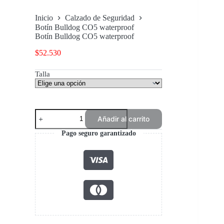
Inicio
Calzado de Seguridad
Botín Bulldog CO5 waterproof
Botín Bulldog CO5 waterproof
$
52.530
Talla
Botín
Añadir al carrito
Bulldog
CO5
Pago seguro garantizado
waterproof
cantidad