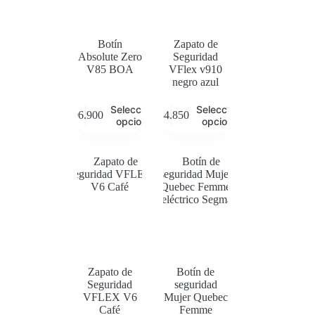
Botín
Zapato de
Absolute Zero
Seguridad
V85 BOA
VFlex v910
negro azul
Este
Este
Seleccionar
Seleccionar
$
96.900
$
34.850
producto
producto
opciones
opciones
tiene
tiene
múltiples
múltiples
variantes.
variantes.
Las
Las
opciones
opciones
se
se
pueden
pueden
elegir
elegir
en
en
la
la
página
página
de
de
Zapato de
Botín de
producto
producto
Seguridad
seguridad
VFLEX V6
Mujer Quebec
Café
Femme