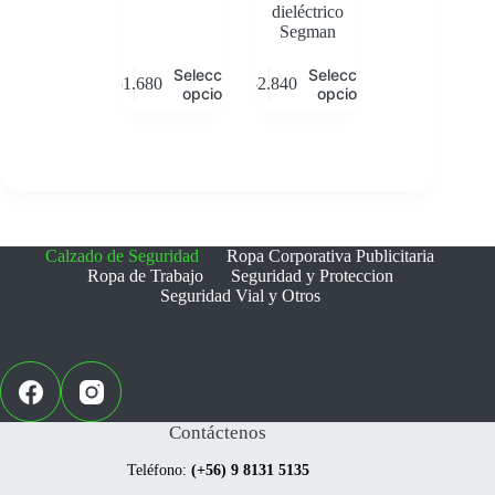
dieléctrico
Segman
Este
Este
Seleccionar
Seleccionar
$
51.680
$
52.840
producto
producto
opciones
opciones
tiene
tiene
múltiples
múltiples
variantes.
variantes.
Las
Las
opciones
opciones
se
se
pueden
pueden
elegir
elegir
Calzado de Seguridad
Ropa Corporativa Publicitaria
en
en
Ropa de Trabajo
Seguridad y Proteccion
la
la
Seguridad Vial y Otros
página
página
de
de
producto
producto
Contáctenos
Teléfono:
(+56) 9 8131 5135