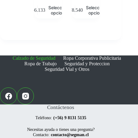
Este
Este
Seleccionar
Seleccionar
$
66.133
$
78.540
producto
producto
opciones
opciones
tiene
tiene
múltiples
múltiples
variantes.
variantes.
Las
Las
opciones
opciones
se
se
pueden
pueden
elegir
elegir
Calzado de Seguridad
Ropa Corporativa Publicitaria
en
en
Ropa de Trabajo
Seguridad y Proteccion
la
la
Seguridad Vial y Otros
página
página
de
de
producto
producto
Contáctenos
Teléfono:
(+56) 9 8131 5135
Necesitas ayuda o tienes una pregunta?
Contacto:
contacto@segman.cl