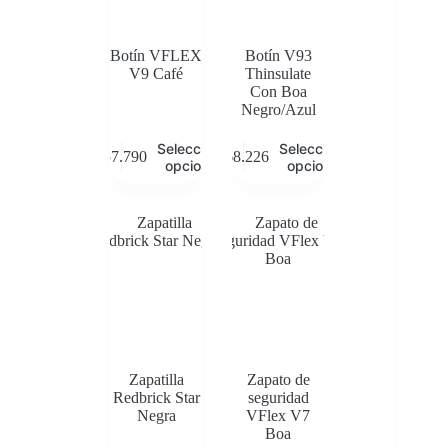
Botín VFLEX
Botín V93
V9 Café
Thinsulate
Con Boa
Negro/Azul
Este
Este
Seleccionar
Seleccionar
$
57.790
$
68.226
producto
producto
opciones
opciones
tiene
tiene
múltiples
múltiples
variantes.
variantes.
Las
Las
opciones
opciones
se
se
pueden
pueden
elegir
elegir
en
en
la
la
página
página
de
de
Zapatilla
Zapato de
producto
producto
Redbrick Star
seguridad
Negra
VFlex V7
Boa