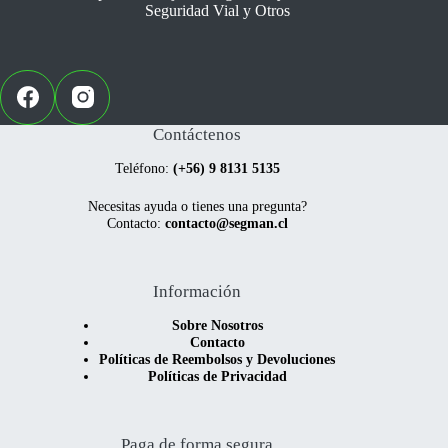
la
la
Seguridad Vial y Otros
página
página
de
de
producto
producto
Contáctenos
Teléfono:
(+56) 9 8131 5135
Necesitas ayuda o tienes una pregunta?
Contacto:
contacto@segman.cl
Información
Sobre Nosotros
Contacto
Políticas de Reembolsos y Devoluciones
Políticas de Privacidad
Paga de forma segura