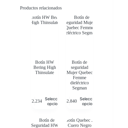
Productos relacionados
Botín HW
Botín de
Bering High
seguridad
Thinsulate
Mujer Quebec
Femme
dieléctrico
Segman
Este
Este
Seleccionar
Seleccionar
$
72.234
$
52.840
producto
producto
opciones
opciones
tiene
tiene
múltiples
múltiples
variantes.
variantes.
Las
Las
opciones
opciones