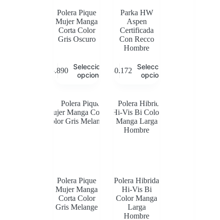
Polera Pique
Parka HW
Mujer Manga
Aspen
Corta Color
Certificada
Gris Oscuro
Con Recco
Hombre
Este
Este
Seleccionar
Seleccionar
$
5.890
$
80.172
producto
producto
opciones
opciones
tiene
tiene
múltiples
múltiples
variantes.
variantes.
Las
Las
opciones
opciones
se
se
pueden
pueden
elegir
elegir
en
en
la
la
página
página
de
de
Polera Pique
Polera Hibrida
producto
producto
Mujer Manga
Hi-Vis Bi
Corta Color
Color Manga
Gris Melange
Larga
Hombre