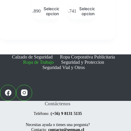
Este
Este
Seleccionar
Seleccionar
$
5.890
$
9.741
producto
producto
opciones
opciones
tiene
tiene
múltiples
múltiples
variantes.
variantes.
Las
Las
opciones
opciones
se
se
pueden
pueden
elegir
elegir
Calzado de Seguridad
Ropa Corporativa Publicitaria
en
en
Ropa de Trabajo
Seguridad y Proteccion
la
la
Seguridad Vial y Otros
página
página
de
de
producto
producto
Contáctenos
Teléfono:
(+56) 9 8131 5135
Necesitas ayuda o tienes una pregunta?
Contacto:
contacto@segman.cl