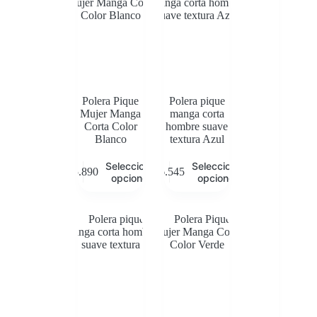
Polera Pique
Polera pique
Mujer Manga
manga corta
Corta Color
hombre suave
Blanco
textura Azul
Este
Este
Seleccionar
Seleccionar
$
5.890
$
6.545
producto
producto
opciones
opciones
tiene
tiene
múltiples
múltiples
variantes.
variantes.
Las
Las
opciones
opciones
se
se
pueden
pueden
elegir
elegir
en
en
la
la
página
página