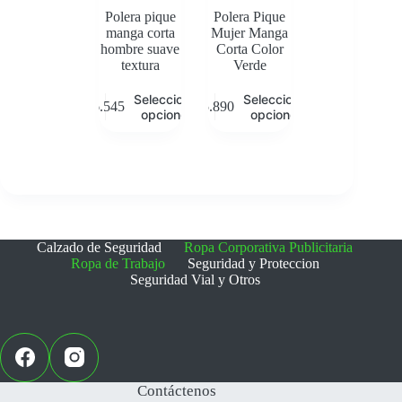
de
de
Polera pique
Polera Pique
producto
producto
manga corta
Mujer Manga
hombre suave
Corta Color
textura
Verde
Este
Este
Seleccionar
Seleccionar
$
6.545
$
5.890
producto
producto
opciones
opciones
tiene
tiene
múltiples
múltiples
variantes.
variantes.
Las
Las
opciones
opciones
se
se
pueden
pueden
elegir
elegir
Calzado de Seguridad
Ropa Corporativa Publicitaria
en
en
Ropa de Trabajo
Seguridad y Proteccion
la
la
Seguridad Vial y Otros
página
página
de
de
producto
producto
Contáctenos