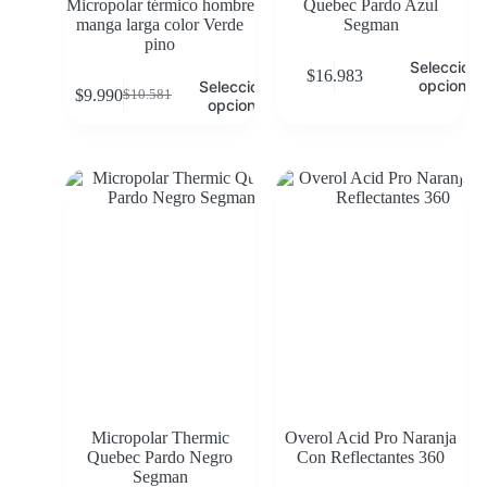
Micropolar térmico hombre
Quebec Pardo Azul
manga larga color Verde
Segman
pino
Selecciona
$
16.983
opciones
Seleccionar
$
9.990
$
10.581
opciones
Micropolar Thermic
Overol Acid Pro Naranja
Quebec Pardo Negro
Con Reflectantes 360
Segman