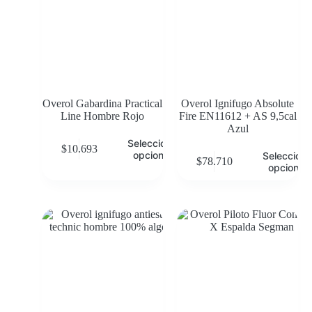
Overol Gabardina Practical
Overol Ignifugo Absolute
Line Hombre Rojo
Fire EN11612 + AS 9,5cal
Azul
Seleccionar
$
10.693
opciones
Selecciona
$
78.710
opciones