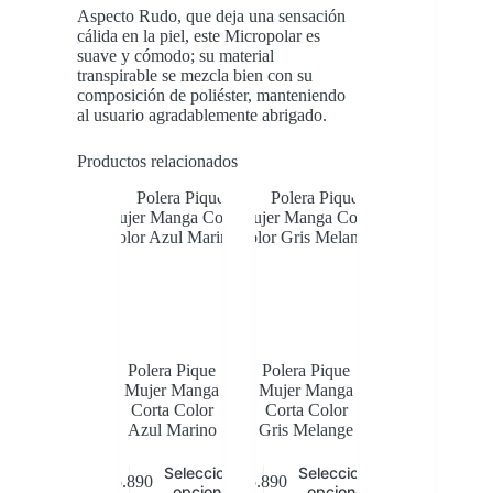
Aspecto Rudo, que deja una sensación
cálida en la piel, este Micropolar es
suave y cómodo; su material
transpirable se mezcla bien con su
composición de poliéster, manteniendo
al usuario agradablemente abrigado.
Productos relacionados
Polera Pique
Polera Pique
Mujer Manga
Mujer Manga
Corta Color
Corta Color
Azul Marino
Gris Melange
Este
Este
Seleccionar
Seleccionar
$
5.890
$
5.890
producto
producto
opciones
opciones