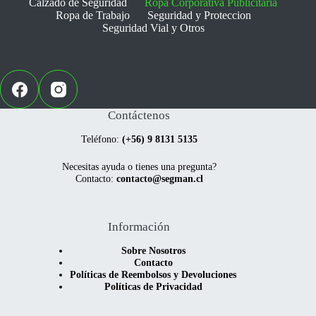
Calzado de Seguridad
Ropa Corporativa Publicitaria
en
en
Ropa de Trabajo
Seguridad y Proteccion
la
la
Seguridad Vial y Otros
página
página
de
de
producto
producto
Contáctenos
Teléfono:
(+56) 9 8131 5135
Necesitas ayuda o tienes una pregunta?
Contacto:
contacto@segman.cl
Información
Sobre Nosotros
Contacto
Políticas de Reembolsos y Devoluciones
Políticas de Privacidad