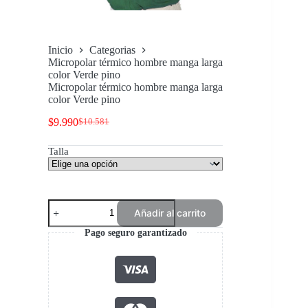
Inicio
Categorias
Micropolar térmico hombre manga larga
color Verde pino
Micropolar térmico hombre manga larga
color Verde pino
$
9.990
$
10.581
El
El
precio
precio
Talla
original
actual
era:
es:
$10.581.
$9.990.
Micropolar
Añadir al carrito
térmico
hombre
Pago seguro garantizado
manga
larga
color
Verde
pino
cantidad