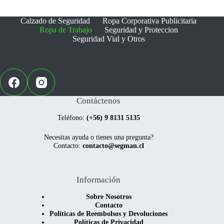
pueden
pueden
elegir
elegir
Calzado de Seguridad
Ropa Corporativa Publicitaria
en
en
Ropa de Trabajo
Seguridad y Proteccion
la
la
Seguridad Vial y Otros
página
página
de
de
producto
producto
Contáctenos
Teléfono:
(+56) 9 8131 5135
Necesitas ayuda o tienes una pregunta?
Contacto:
contacto@segman.cl
Información
Sobre Nosotros
Contacto
Políticas de Reembolsos y Devoluciones
Políticas de Privacidad