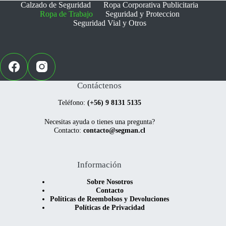
elegir
elegir
Calzado de Seguridad
Ropa Corporativa Publicitaria
en
en
Ropa de Trabajo
Seguridad y Proteccion
la
la
Seguridad Vial y Otros
página
página
de
de
producto
producto
Contáctenos
Teléfono:
(+56) 9 8131 5135
Necesitas ayuda o tienes una pregunta?
Contacto:
contacto@segman.cl
Información
Sobre Nosotros
Contacto
Políticas de Reembolsos y Devoluciones
Políticas de Privacidad