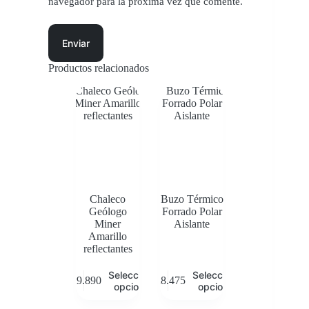
navegador para la próxima vez que comente.
Enviar
Productos relacionados
Chaleco
Buzo Térmico
Geólogo
Forrado Polar
Miner
Aislante
Amarillo
reflectantes
Este
Este
Seleccionar
Seleccionar
$
29.890
$
28.475
producto
producto
opciones
opciones
tiene
tiene
múltiples
múltiples