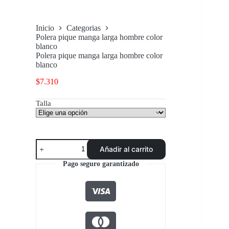
Inicio
Categorias
Polera pique manga larga hombre color
blanco
Polera pique manga larga hombre color
blanco
$
7.310
Talla
Polera
Añadir al carrito
pique
manga
Pago seguro garantizado
larga
hombre
color
blanco
cantidad