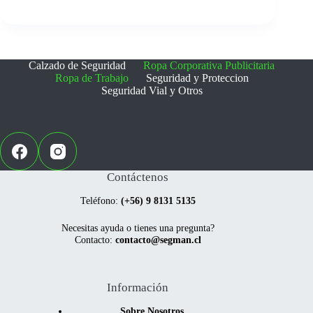
Las
Las
opciones
opciones
se
se
pueden
pueden
elegir
elegir
Calzado de Seguridad
Ropa Corporativa Publicitaria
en
en
Ropa de Trabajo
Seguridad y Proteccion
la
la
Seguridad Vial y Otros
página
página
de
de
producto
producto
Contáctenos
Teléfono:
(+56) 9 8131 5135
Necesitas ayuda o tienes una pregunta?
Contacto:
contacto@segman.cl
Información
Sobre Nosotros