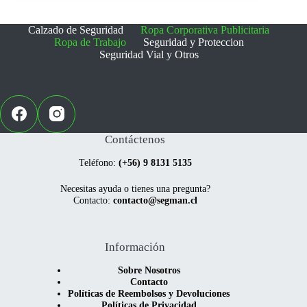
pueden
pueden
elegir
elegir
Calzado de Seguridad
Ropa Corporativa Publicitaria
en
en
Ropa de Trabajo
Seguridad y Proteccion
la
la
Seguridad Vial y Otros
página
página
de
de
producto
producto
Contáctenos
Teléfono:
(+56) 9 8131 5135
Necesitas ayuda o tienes una pregunta?
Contacto:
contacto@segman.cl
Información
Sobre Nosotros
Contacto
Políticas de Reembolsos y Devoluciones
Políticas de Privacidad