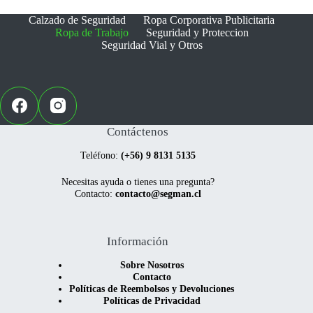
pueden
pueden
elegir
elegir
Calzado de Seguridad
Ropa Corporativa Publicitaria
en
en
Ropa de Trabajo
Seguridad y Proteccion
la
la
Seguridad Vial y Otros
página
página
de
de
producto
producto
Contáctenos
Teléfono:
(+56) 9 8131 5135
Necesitas ayuda o tienes una pregunta?
Contacto:
contacto@segman.cl
Información
Sobre Nosotros
Contacto
Políticas de Reembolsos y Devoluciones
Políticas de Privacidad