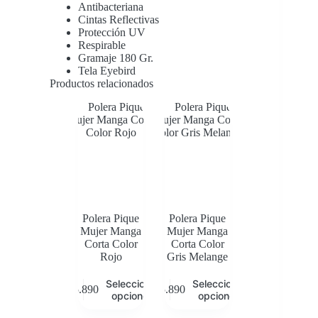
Antibacteriana
Cintas Reflectivas
Protección UV
Respirable
Gramaje 180 Gr.
Tela Eyebird
Productos relacionados
Polera Pique
Polera Pique
Mujer Manga
Mujer Manga
Corta Color
Corta Color
Rojo
Gris Melange
Este
Este
Seleccionar
Seleccionar
$
5.890
$
5.890
producto
producto
opciones
opciones
tiene
tiene
múltiples
múltiples