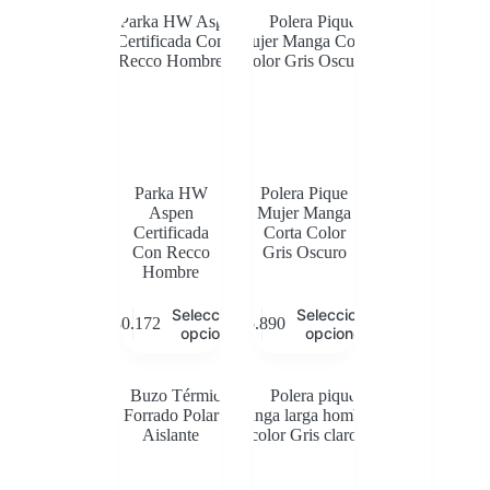
Parka HW
Polera Pique
Aspen
Mujer Manga
Certificada
Corta Color
Con Recco
Gris Oscuro
Hombre
Este
Este
Seleccionar
Seleccionar
$
80.172
$
5.890
producto
producto
opciones
opciones
tiene
tiene
múltiples
múltiples
variantes.
variantes.
Las
Las
opciones
opciones
se
se
pueden
pueden
elegir
elegir