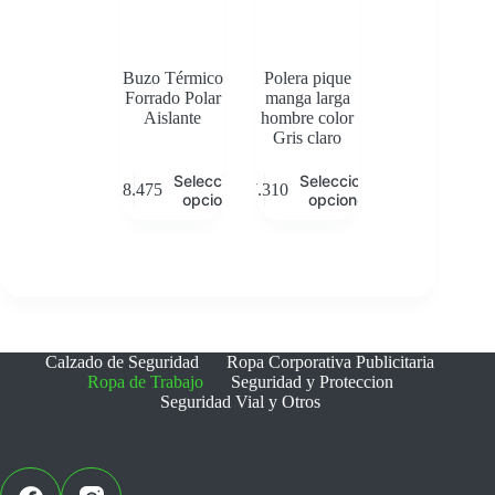
en
en
la
la
página
página
de
de
Buzo Térmico
Polera pique
producto
producto
Forrado Polar
manga larga
Aislante
hombre color
Gris claro
Este
Este
Seleccionar
Seleccionar
$
28.475
$
7.310
producto
producto
opciones
opciones
tiene
tiene
múltiples
múltiples
variantes.
variantes.
Las
Las
opciones
opciones
se
se
pueden
pueden
elegir
elegir
Calzado de Seguridad
Ropa Corporativa Publicitaria
en
en
Ropa de Trabajo
Seguridad y Proteccion
la
la
Seguridad Vial y Otros
página
página
de
de
producto
producto