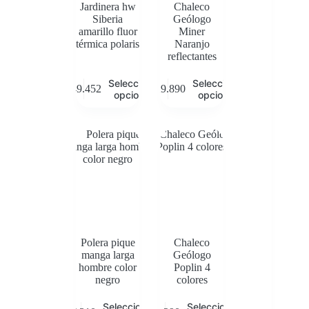
Jardinera hw
Chaleco
Siberia
Geólogo
amarillo fluor
Miner
térmica polaris
Naranjo
reflectantes
Este
Este
Seleccionar
Seleccionar
$
49.452
$
29.890
producto
producto
opciones
opciones
tiene
tiene
múltiples
múltiples
variantes.
variantes.
Las
Las
opciones
opciones
se
se
pueden
pueden
elegir
elegir
en
en
la
la
página
página
de
de
Polera pique
Chaleco
producto
producto
manga larga
Geólogo
hombre color
Poplin 4
negro
colores
Este
Este
Seleccionar
Seleccionar