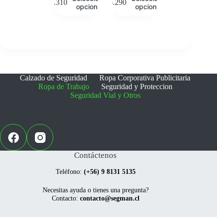
$
7.310
$
6.290
producto
producto
opciones
opciones
tiene
tiene
múltiples
múltiples
variantes.
variantes.
Las
Las
opciones
opciones
se
se
pueden
pueden
elegir
elegir
Calzado de Seguridad
Ropa Corporativa Publicitaria
en
en
Ropa de Trabajo
Seguridad y Proteccion
la
la
Seguridad Vial y Otros
página
página
de
de
producto
producto
Contáctenos
Teléfono:
(+56) 9 8131 5135
Necesitas ayuda o tienes una pregunta?
Contacto:
contacto@segman.cl