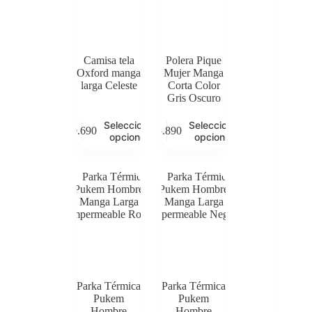
Camisa tela
Polera Pique
Oxford manga
Mujer Manga
larga Celeste
Corta Color
Gris Oscuro
Este
Este
Seleccionar
Seleccionar
$
9.690
$
5.890
producto
producto
opciones
opciones
tiene
tiene
múltiples
múltiples
variantes.
variantes.
Las
Las
opciones
opciones
se
se
pueden
pueden
elegir
elegir
en
en
la
la
página
página
de
de
Parka Térmica
Parka Térmica
producto
producto
Pukem
Pukem
Hombre
Hombre