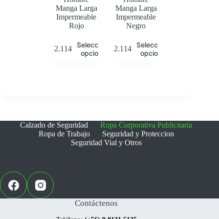
Manga Larga
Manga Larga
Impermeable
Impermeable
Rojo
Negro
Este
Este
Seleccionar
Seleccionar
$
32.114
$
32.114
producto
producto
opciones
opciones
tiene
tiene
múltiples
múltiples
variantes.
variantes.
Las
Las
opciones
opciones
se
se
pueden
pueden
elegir
elegir
Calzado de Seguridad
Ropa Corporativa Publicitaria
en
en
Ropa de Trabajo
Seguridad y Proteccion
la
la
Seguridad Vial y Otros
página
página
de
de
producto
producto
Contáctenos