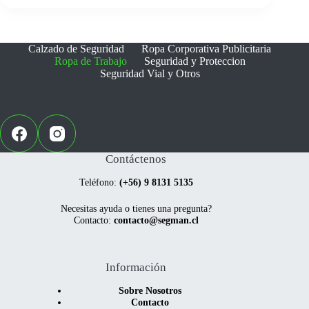
opciones
opciones
se
se
pueden
pueden
elegir
elegir
Calzado de Seguridad
Ropa Corporativa Publicitaria
en
en
Ropa de Trabajo
Seguridad y Proteccion
la
la
Seguridad Vial y Otros
página
página
de
de
producto
producto
Contáctenos
Teléfono:
(+56) 9 8131 5135
Necesitas ayuda o tienes una pregunta?
Contacto:
contacto@segman.cl
Información
Sobre Nosotros
Contacto