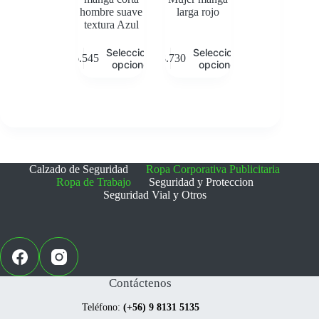
hombre suave
larga rojo
textura Azul
Este
Este
Seleccionar
Seleccionar
$
6.545
$
8.730
producto
producto
opciones
opciones
tiene
tiene
múltiples
múltiples
variantes.
variantes.
Las
Las
opciones
opciones
se
se
pueden
pueden
elegir
elegir
Calzado de Seguridad
Ropa Corporativa Publicitaria
en
en
Ropa de Trabajo
Seguridad y Proteccion
la
la
Seguridad Vial y Otros
página
página
de
de
producto
producto
Contáctenos
Teléfono:
(+56) 9 8131 5135