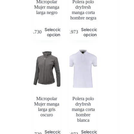
Micropolar
Polera polo
Mujer manga
dryfresh
larga negro
manga corta
hombre negra
Este
Este
Seleccionar
Seleccionar
$
8.730
$
7.973
producto
producto
opciones
opciones
tiene
tiene
múltiples
múltiples
variantes.
variantes.
Las
Las
opciones
opciones
se
se
pueden
pueden
elegir
elegir
en
en
la
la
página
página
de
de
Micropolar
Polera polo
producto
producto
Mujer manga
dryfresh
larga gris
manga corta
oscuro
hombre
blanca
Este
Este
Seleccionar
Seleccionar