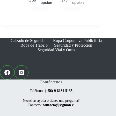
$
8.730
$
7.973
producto
producto
opciones
opciones
tiene
tiene
múltiples
múltiples
variantes.
variantes.
Las
Las
opciones
opciones
se
se
pueden
pueden
elegir
elegir
Calzado de Seguridad
Ropa Corporativa Publicitaria
en
en
Ropa de Trabajo
Seguridad y Proteccion
la
la
Seguridad Vial y Otros
página
página
de
de
producto
producto
Contáctenos
Teléfono:
(+56) 9 8131 5135
Necesitas ayuda o tienes una pregunta?
Contacto:
contacto@segman.cl