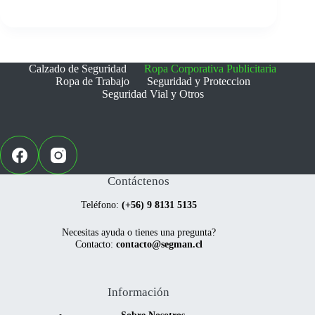
Las
Las
opciones
opciones
se
se
pueden
pueden
elegir
elegir
Calzado de Seguridad
Ropa Corporativa Publicitaria
en
en
Ropa de Trabajo
Seguridad y Proteccion
la
la
Seguridad Vial y Otros
página
página
de
de
producto
producto
Contáctenos
Teléfono:
(+56) 9 8131 5135
Necesitas ayuda o tienes una pregunta?
Contacto:
contacto@segman.cl
Información