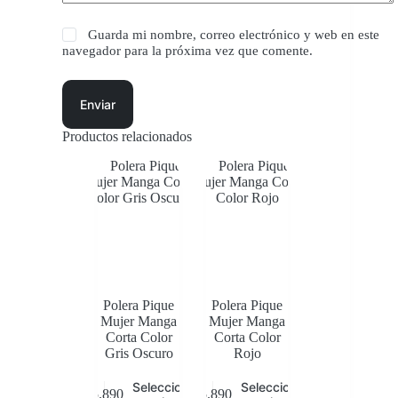
Guarda mi nombre, correo electrónico y web en este
navegador para la próxima vez que comente.
Enviar
Productos relacionados
Polera Pique
Polera Pique
Mujer Manga
Mujer Manga
Corta Color
Corta Color
Gris Oscuro
Rojo
Este
Este
Seleccionar
Seleccionar
$
5.890
$
5.890
producto
producto