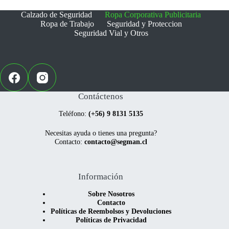
pueden
pueden
elegir
elegir
Calzado de Seguridad
Ropa Corporativa Publicitaria
en
en
Ropa de Trabajo
Seguridad y Proteccion
la
la
Seguridad Vial y Otros
página
página
de
de
producto
producto
Contáctenos
Teléfono:
(+56) 9 8131 5135
Necesitas ayuda o tienes una pregunta?
Contacto:
contacto@segman.cl
Información
Sobre Nosotros
Contacto
Políticas de Reembolsos y Devoluciones
Políticas de Privacidad