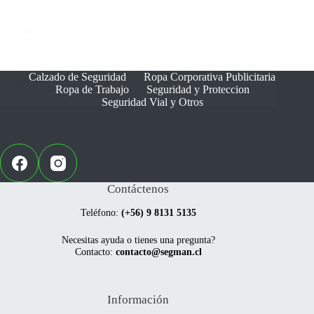
Noticias de interes
Trail running una lección de vida: Jorge Abarca y la
ELA
Un relato de Irene de Haro “Un día noté que no
Calzado de Seguridad
Ropa Corporativa Publicitaria
podía hacer bien la…
Ropa de Trabajo
Seguridad y Proteccion
Seguridad Vial y Otros
Contáctenos
Teléfono:
(+56) 9 8131 5135
Necesitas ayuda o tienes una pregunta?
Contacto:
contacto@segman.cl
Información