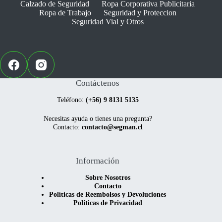
Calzado de Seguridad
Ropa Corporativa Publicitaria
en
en
Ropa de Trabajo
Seguridad y Proteccion
la
la
Seguridad Vial y Otros
página
página
de
de
producto
producto
Contáctenos
Teléfono:
(+56) 9 8131 5135
Necesitas ayuda o tienes una pregunta?
Contacto:
contacto@segman.cl
Información
Sobre Nosotros
Contacto
Políticas de Reembolsos y Devoluciones
Políticas de Privacidad