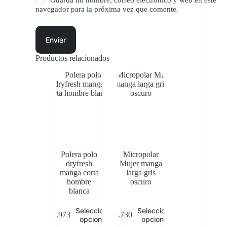
Guarda mi nombre, correo electrónico y web en este
navegador para la próxima vez que comente.
Enviar
Productos relacionados
Polera polo
Micropolar
dryfresh
Mujer manga
manga corta
larga gris
hombre
oscuro
blanca
Este
Este
Seleccionar
Seleccionar
$
7.973
$
8.730
producto
producto
opciones
opciones
tiene
tiene