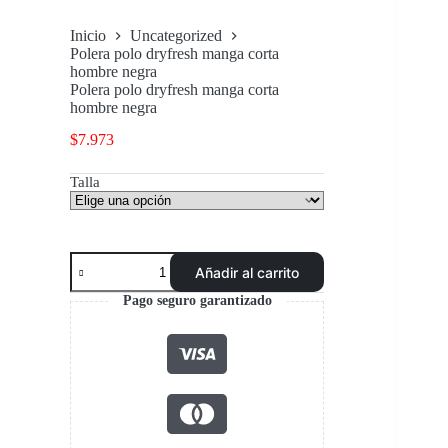
Inicio
Uncategorized
Polera polo dryfresh manga corta
hombre negra
Polera polo dryfresh manga corta
hombre negra
$
7.973
Talla
Polera
Añadir al carrito
polo
dryfresh
Pago seguro garantizado
manga
corta
hombre
negra
cantidad