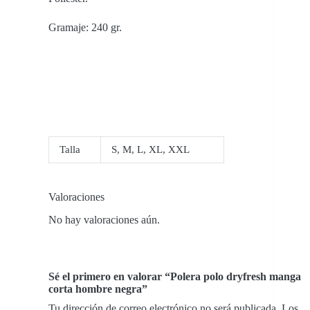
Gramaje: 240 gr.
Talla
S
,
M
,
L
,
XL
,
XXL
Valoraciones
No hay valoraciones aún.
Sé el primero en valorar “Polera polo dryfresh manga
corta hombre negra”
Tu dirección de correo electrónico no será publicada.
Los