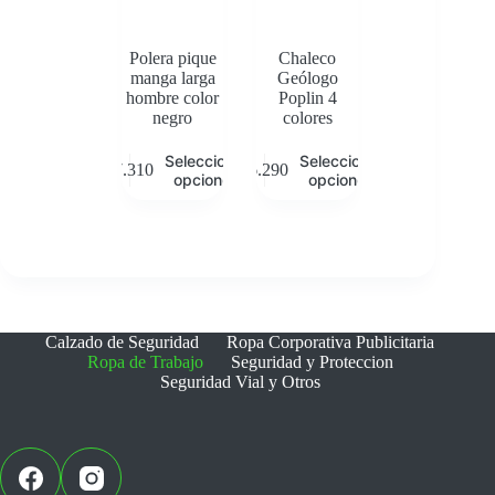
la
la
página
página
de
de
Polera pique
Chaleco
producto
producto
manga larga
Geólogo
hombre color
Poplin 4
negro
colores
Este
Este
Seleccionar
Seleccionar
$
7.310
$
6.290
producto
producto
opciones
opciones
tiene
tiene
múltiples
múltiples
variantes.
variantes.
Las
Las
opciones
opciones
se
se
pueden
pueden
elegir
elegir
Calzado de Seguridad
Ropa Corporativa Publicitaria
en
en
Ropa de Trabajo
Seguridad y Proteccion
la
la
Seguridad Vial y Otros
página
página
de
de
producto
producto