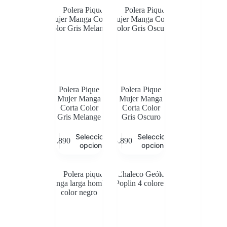
Polera Pique
Polera Pique
Mujer Manga
Mujer Manga
Corta Color
Corta Color
Gris Melange
Gris Oscuro
Este
Este
Seleccionar
Seleccionar
$
5.890
$
5.890
producto
producto
opciones
opciones
tiene
tiene
múltiples
múltiples
variantes.
variantes.
Las
Las
opciones
opciones
se
se
pueden
pueden
elegir
elegir
en
en