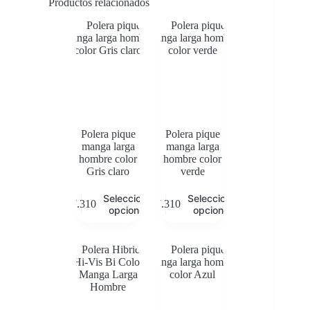
Productos relacionados
Polera pique
Polera pique
manga larga
manga larga
hombre color
hombre color
Gris claro
verde
Este
Este
Seleccionar
Seleccionar
$
7.310
$
7.310
producto
producto
opciones
opciones
tiene
tiene
múltiples
múltiples
variantes.
variantes.
Las
Las
opciones
opciones
se
se
pueden
pueden
elegir
elegir