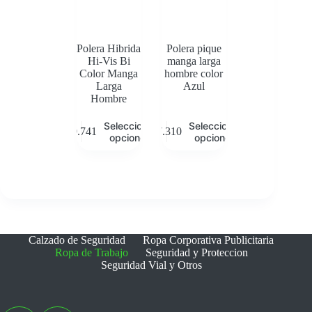
en
en
la
la
página
página
de
de
Polera Hibrida
Polera pique
producto
producto
Hi-Vis Bi
manga larga
Color Manga
hombre color
Larga
Azul
Hombre
Este
Este
Seleccionar
Seleccionar
$
9.741
$
7.310
producto
producto
opciones
opciones
tiene
tiene
múltiples
múltiples
variantes.
variantes.
Las
Las
opciones
opciones
se
se
pueden
pueden
elegir
elegir
Calzado de Seguridad
Ropa Corporativa Publicitaria
en
en
Ropa de Trabajo
Seguridad y Proteccion
la
la
Seguridad Vial y Otros
página
página
de
de
producto
producto