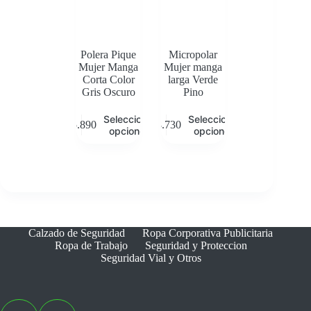
elegir
elegir
en
en
la
la
página
página
de
de
Polera Pique
Micropolar
producto
producto
Mujer Manga
Mujer manga
Corta Color
larga Verde
Gris Oscuro
Pino
Este
Este
Seleccionar
Seleccionar
$
5.890
$
8.730
producto
producto
opciones
opciones
tiene
tiene
múltiples
múltiples
variantes.
variantes.
Las
Las
opciones
opciones
se
se
pueden
pueden
elegir
elegir
Calzado de Seguridad
Ropa Corporativa Publicitaria
en
en
Ropa de Trabajo
Seguridad y Proteccion
la
la
Seguridad Vial y Otros
página
página
de
de
producto
producto