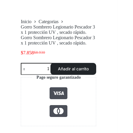
Inicio
Categorias
Gorro Sombrero Legionario Pescador 3
x 1 protección UV , secado rápido.
Gorro Sombrero Legionario Pescador 3
x 1 protección UV , secado rápido.
$
7.858
$
8.930
El
El
precio
precio
Gorro
original
actual
Añadir al carrito
Sombrero
era:
es:
Legionario
$8.930.
$7.858.
Pago seguro garantizado
Pescador
3
x
1
protección
UV
,
secado
rápido.
cantidad