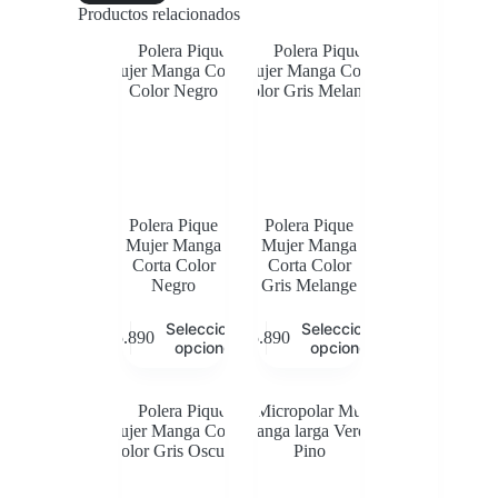
Productos relacionados
Polera Pique
Polera Pique
Mujer Manga
Mujer Manga
Corta Color
Corta Color
Negro
Gris Melange
Este
Este
Seleccionar
Seleccionar
$
5.890
$
5.890
producto
producto
opciones
opciones
tiene
tiene
múltiples
múltiples
variantes.
variantes.
Las
Las
opciones
opciones
se
se
pueden
pueden