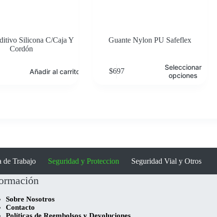
itivo Silicona C/Caja Y
Guante Nylon PU Safeflex
Cordón
Este
E
Seleccionar
$
697
Añadir al carrito
producto
p
opciones
tiene
t
múltiples
m
variantes.
v
Las
opciones
o
se
s
pueden
elegir
e
en
la
l
 de Trabajo
Seguridad y Proteccion
Seguridad Vial y Otros
página
p
de
formación
producto
p
Sobre Nosotros
Contacto
Políticas de Reembolsos y Devoluciones