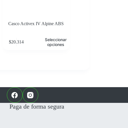
Casco Activex IV Alpine ABS
ste
Seleccionar
$
20.314
roducto
opciones
iene
últiples
ariantes.
Las
pciones
e
pueden
legir
en
a
ágina
de
Paga de forma segura
roducto