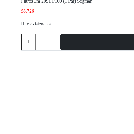
Filtros 3m 2091 P100 (1 Par) Segman
$
8.726
Hay existencias
Filtros
3m
2091
P100
(1
Par)
Segman
cantidad