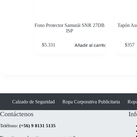
Fono Protector Samurái SNR 27DB
Tapón Aud
ISP
$
5.331
$
357
Añadir al carrito
Calzado de Seguridad
Ropa Corporativa Publicitaria
Ropa
Contáctenos
In
Teléfono:
(+56) 9 8131 5135