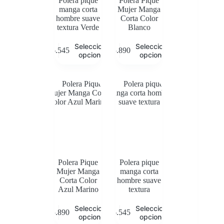
Polera pique
Polera Pique
manga corta
Mujer Manga
hombre suave
Corta Color
textura Verde
Blanco
Este
Este
Seleccionar
Seleccionar
$
6.545
$
5.890
producto
producto
opciones
opciones
tiene
tiene
múltiples
múltiples
variantes.
variantes.
Las
Las
opciones
opciones
se
se
pueden
pueden
elegir
elegir
en
en
la
la
página
página
de
de
Polera Pique
Polera pique
producto
producto
Mujer Manga
manga corta
Corta Color
hombre suave
Azul Marino
textura
Este
Este
Seleccionar
Seleccionar
$
5.890
$
6.545
producto
producto
opciones
opciones
tiene
tiene