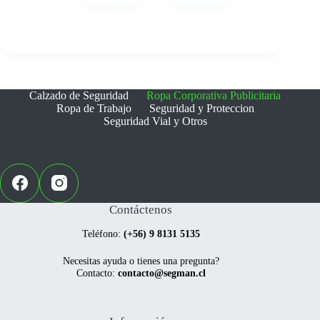
múltiples
múltiples
variantes.
variantes.
Las
Las
opciones
opciones
se
se
pueden
pueden
elegir
elegir
Calzado de Seguridad
Ropa Corporativa Publicitaria
en
en
Ropa de Trabajo
Seguridad y Proteccion
la
la
Seguridad Vial y Otros
página
página
de
de
producto
producto
Contáctenos
Teléfono:
(+56) 9 8131 5135
Necesitas ayuda o tienes una pregunta?
Contacto:
contacto@segman.cl